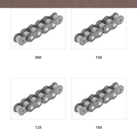
08A
10A
12A
16A