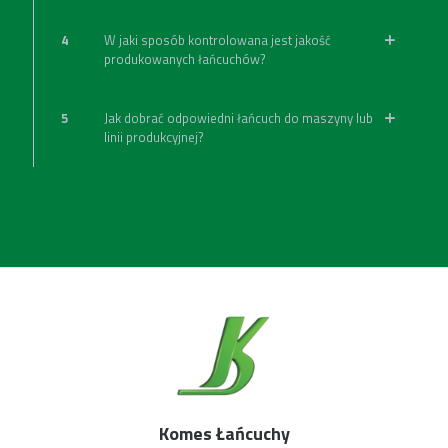
4
W jaki sposób kontrolowana jest jakość
produkowanych łańcuchów?
5
Jak dobrać odpowiedni łańcuch do maszyny lub
linii produkcyjnej?
Komes Łańcuchy