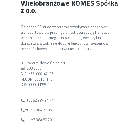
Wielobranżowe KOMES Spółka
z o.o.
Od ponad 30 lat dostarczamy rozwiązania napędowe i
transportowe dla przemysłu. Jeśli potrzebują Państwo
wsparcia technicznego, indywidualnej wyceny lub
doradztwa w zakresie doboru łańcuchów i systemów
przenośnikowych – zapraszamy do kontaktu.
ul. Kcyńska Nowe Osiedle 1
89-200 Szubin
NIP: 562-000-42-36
REGON: 090164148
KRS: 0000117594
tel. 52 384 34 74
tel. 52 384 26 95
tel. 52 384 80 20