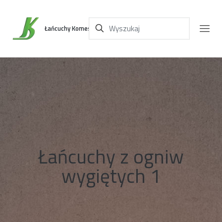
Łańcuchy Komes
Łańcuchy z ogniw
wygiętych 1