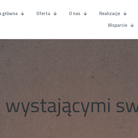
a główna
Oferta
O nas
Realizacje
Wsparcie
z wystającymi sw