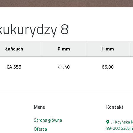
kukurydzy 8
Łańcuch
P mm
H mm
CA 555
41,40
66,00
Menu
Kontakt
Strona główna
ul. Kcyńska
89-200 Szubin
Oferta