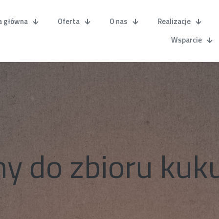
a główna
Oferta
O nas
Realizacje
Wsparcie
y do zbioru kuk