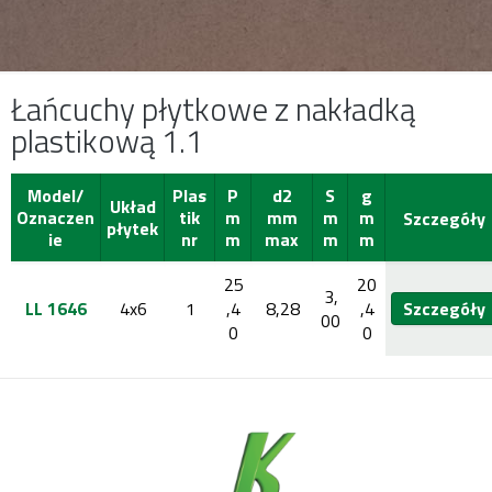
Łańcuchy płytkowe z nakładką
plastikową 1.1
Model/
Plas
P
d2
S
g
Układ
Oznaczen
tik
m
mm
m
m
Szczegóły
płytek
ie
nr
m
max
m
m
25
20
3,
LL 1646
4x6
1
,4
8,28
,4
Szczegóły
00
0
0