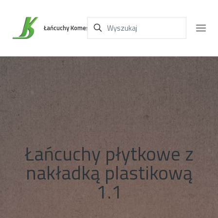
Łańcuchy Komes
Łańcuchy płytkowe z
nakładką plastikową
1.1