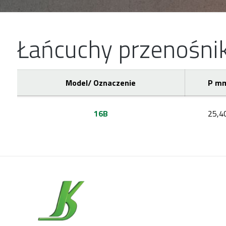
Łańcuchy przenośni
Model/ Oznaczenie
P m
16B
25,4