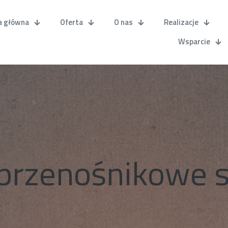
a główna
Oferta
O nas
Realizacje
Wsparcie
przenośnikowe s