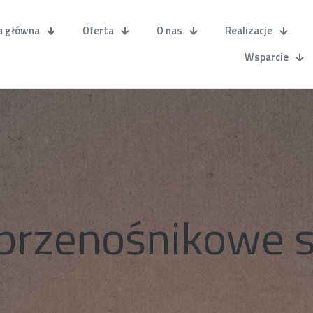
a główna
Oferta
O nas
Realizacje
Wsparcie
przenośnikowe s