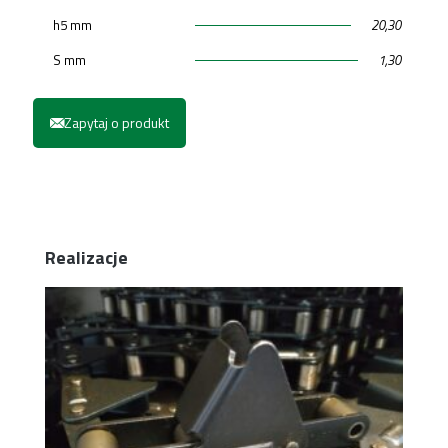
h5 mm
20,30
S mm
1,30
Zapytaj o produkt
Realizacje