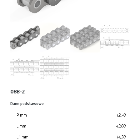
08B-2
Dane podstawowe
P mm
12,70
L mm
43,00
L1 mm
14,30