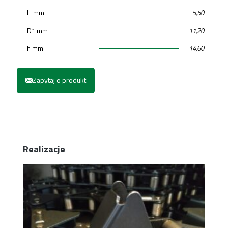
H mm
5,50
D1 mm
11,20
h mm
14,60
Zapytaj o produkt
Realizacje