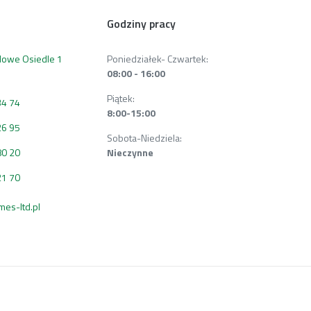
Godziny pracy
 Nowe Osiedle 1
Poniedziałek- Czwartek:
08:00 - 16:00
Piątek:
34 74
8:00-15:00
26 95
Sobota-Niedziela:
80 20
Nieczynne
21 70
s-ltd.pl