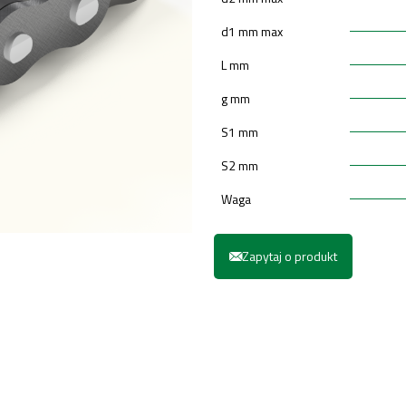
d1 mm max
L mm
g mm
S1 mm
S2 mm
Waga
Zapytaj o produkt