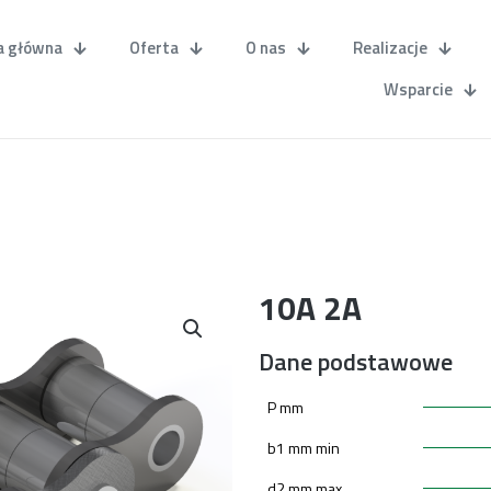
a główna
Oferta
O nas
Realizacje
Wsparcie
10A 2A
Dane podstawowe
P mm
b1 mm min
d2 mm max