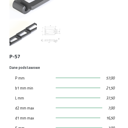
P-57
Dane podstawowe
P mm
57,00
b1 mm min
21,50
L mm
37,50
d2 mm max
7,00
d1 mm max
16,50
S mm
7,00