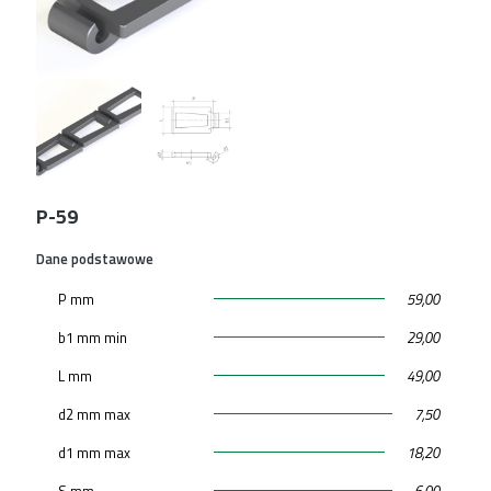
P-59
Dane podstawowe
P mm
59,00
b1 mm min
29,00
L mm
49,00
d2 mm max
7,50
d1 mm max
18,20
S mm
6,00