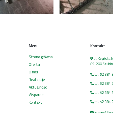
Menu
Kontakt
Strona główna
ul. Kcyńska
89-200 Szubin
Oferta
O nas
tel. 52 384 
Realizacje
tel. 52 384 
Aktualności
tel. 52 384 
Wsparcie
tel. 52 384 
Kontakt
komes@kome