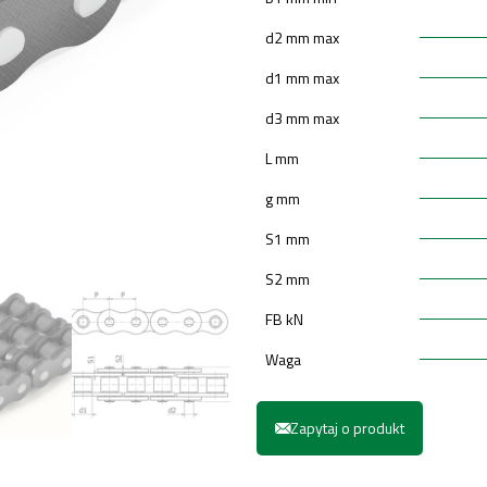
d2 mm max
d1 mm max
d3 mm max
L mm
g mm
S1 mm
S2 mm
FB kN
Waga
Zapytaj o produkt