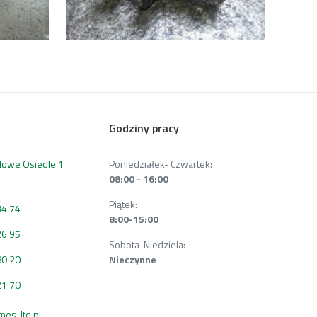
Godziny pracy
 Nowe Osiedle 1
Poniedziałek- Czwartek:
08:00 - 16:00
Piątek:
34 74
8:00-15:00
26 95
Sobota-Niedziela:
80 20
Nieczynne
21 70
s-ltd.pl