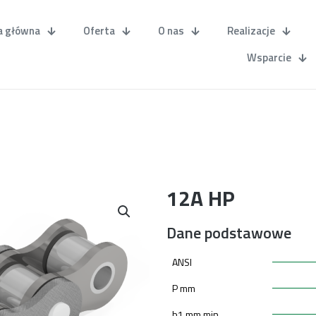
a główna
Oferta
O nas
Realizacje
Wsparcie
12A HP
Dane podstawowe
ANSI
P mm
b1 mm min