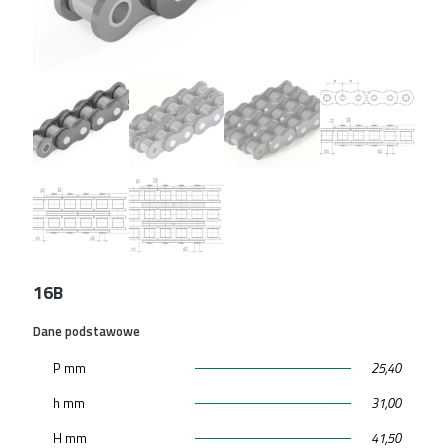
16B
Dane podstawowe
P mm
25,40
h mm
31,00
H mm
41,50