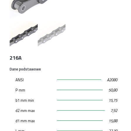
216A
Dane podstawowe
ANSI
A2080
P mm
50,80
b1 mm min
15,75
d2 mm max
7,92
d1 mm max
15,88
L mm
32,70