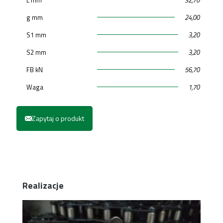
g mm
24,00
S1 mm
3,20
S2 mm
3,20
FB kN
56,70
Waga
1,70
Zapytaj o produkt
Realizacje