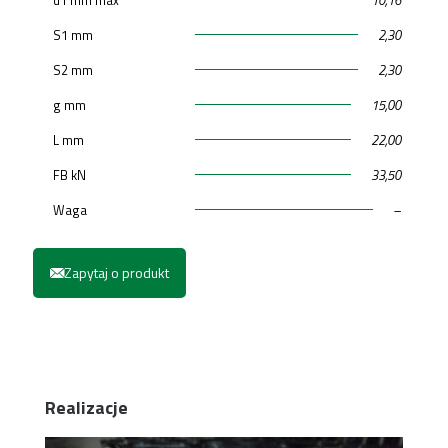
S1 mm
2,30
S2 mm
2,30
g mm
15,00
L mm
22,00
FB kN
33,50
Waga
–
Zapytaj o produkt
Realizacje