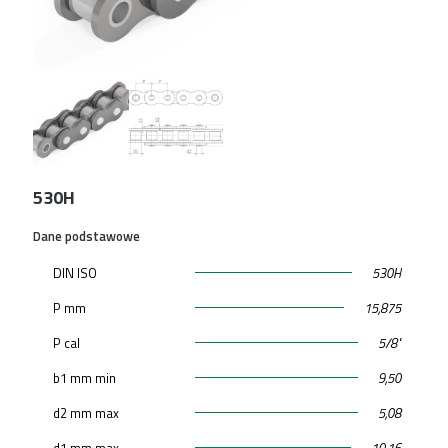
530H
Dane podstawowe
DIN ISO
530H
P mm
15,875
P cal
5/8"
b1 mm min
9,50
d2 mm max
5,08
d1 mm max
10,16