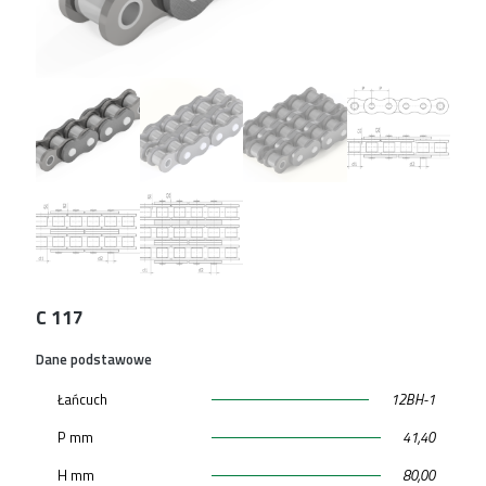
C 117
Dane podstawowe
Łańcuch
12BH-1
P mm
41,40
H mm
80,00