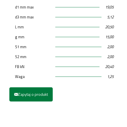
d1 mm max
19,05
d3 mm max
5,12
L mm
20,50
g mm
15,00
S1 mm
2,00
S2 mm
2,00
FB kN
20,40
Waga
1,25
Zapytaj o produkt