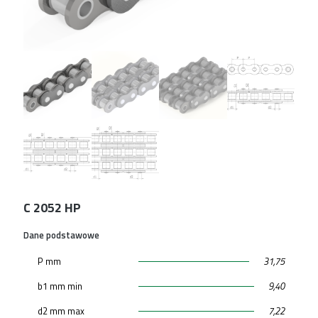
C 2052 HP
Dane podstawowe
P mm
31,75
b1 mm min
9,40
d2 mm max
7,22