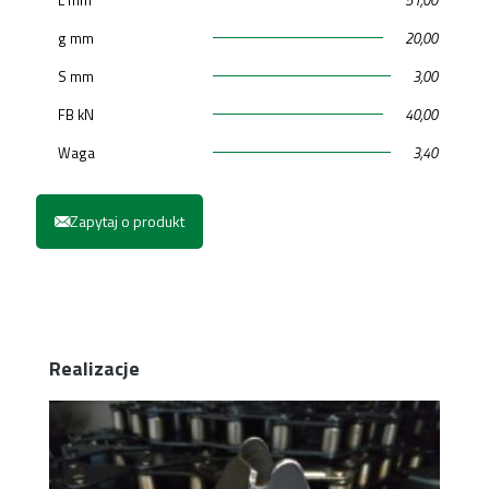
g mm
20,00
S mm
3,00
FB kN
40,00
Waga
3,40
Zapytaj o produkt
Realizacje