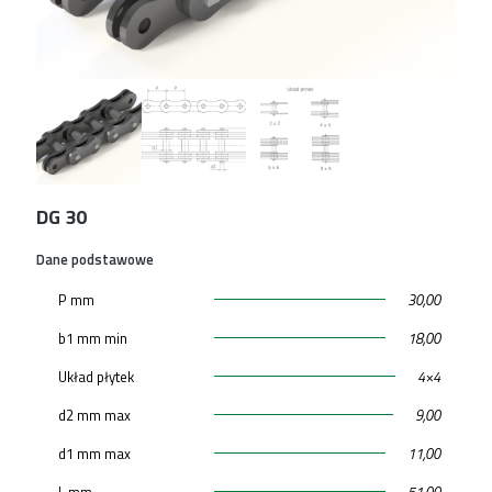
DG 30
Dane podstawowe
P mm
30,00
b1 mm min
18,00
Układ płytek
4×4
d2 mm max
9,00
d1 mm max
11,00
L mm
51,00