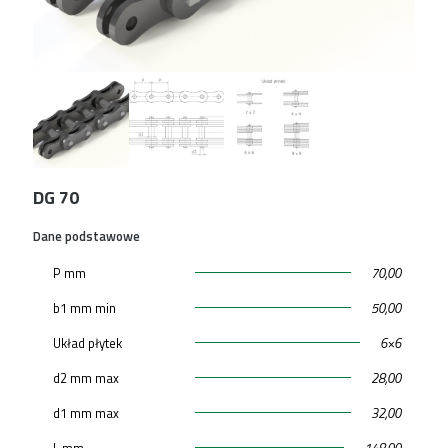
DG 70
Dane podstawowe
P mm
70,00
b1 mm min
50,00
Układ płytek
6×6
d2 mm max
28,00
d1 mm max
32,00
L mm
148,00