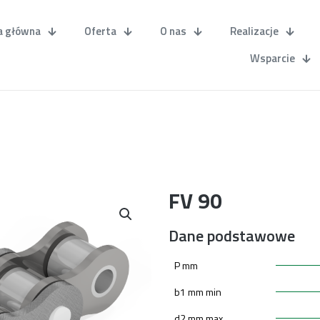
a główna
Oferta
O nas
Realizacje
Wsparcie
FV 90
Dane podstawowe
P mm
b1 mm min
d2 mm max