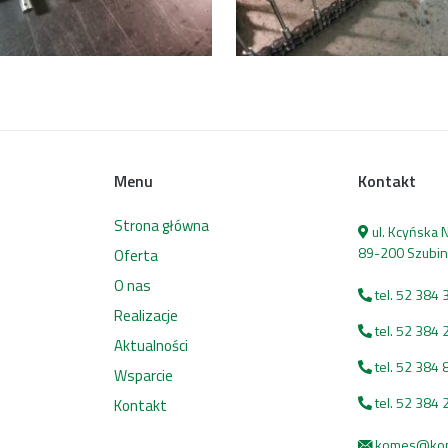
Menu
Kontakt
Strona główna
ul. Kcyńska
89-200 Szubin
Oferta
O nas
tel. 52 384 
Realizacje
tel. 52 384 
Aktualności
tel. 52 384 
Wsparcie
tel. 52 384 
Kontakt
komes@kome