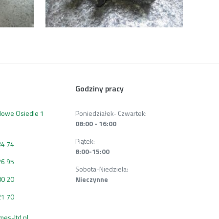
Godziny pracy
 Nowe Osiedle 1
Poniedziałek- Czwartek:
08:00 - 16:00
Piątek:
34 74
8:00-15:00
26 95
Sobota-Niedziela:
80 20
Nieczynne
21 70
s-ltd.pl