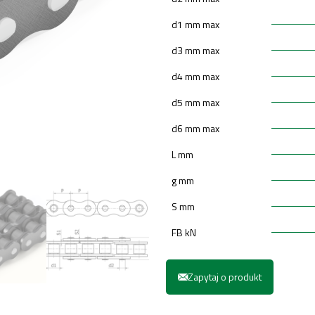
d1 mm max
d3 mm max
d4 mm max
d5 mm max
d6 mm max
L mm
g mm
S mm
FB kN
Zapytaj o produkt