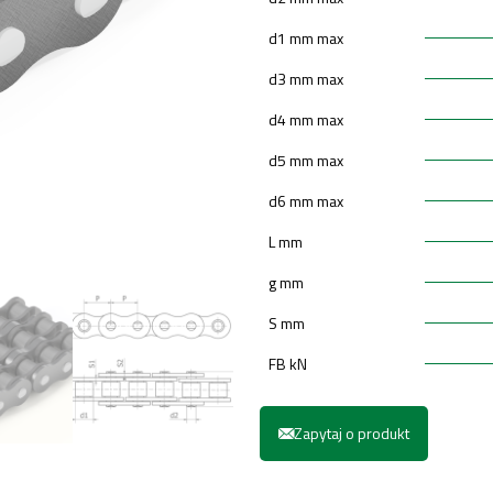
d1 mm max
d3 mm max
d4 mm max
d5 mm max
d6 mm max
L mm
g mm
S mm
FB kN
Zapytaj o produkt