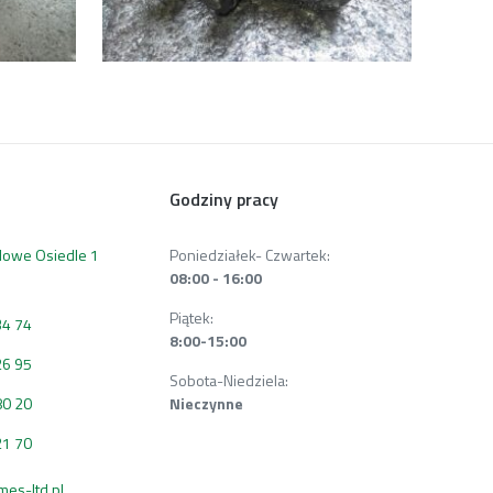
Godziny pracy
 Nowe Osiedle 1
Poniedziałek- Czwartek:
08:00 - 16:00
Piątek:
34 74
8:00-15:00
26 95
Sobota-Niedziela:
80 20
Nieczynne
21 70
s-ltd.pl