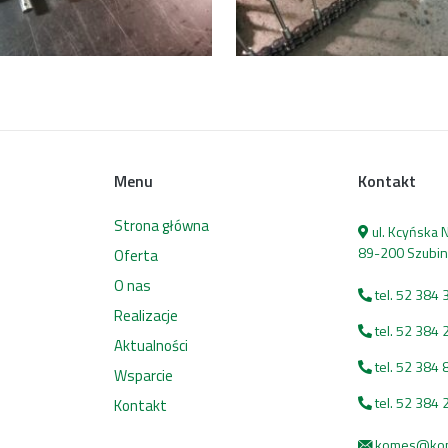
Menu
Kontakt
Strona główna
ul. Kcyńska
89-200 Szubin
Oferta
O nas
tel. 52 384 
Realizacje
tel. 52 384 
Aktualności
tel. 52 384 
Wsparcie
tel. 52 384 
Kontakt
komes@kome