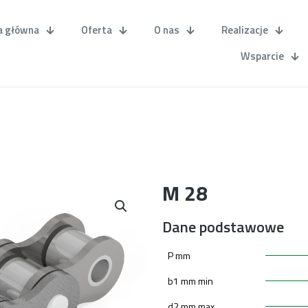
a główna
Oferta
O nas
Realizacje
Wsparcie
M 28
Dane podstawowe
P mm
b1 mm min
d2 mm max