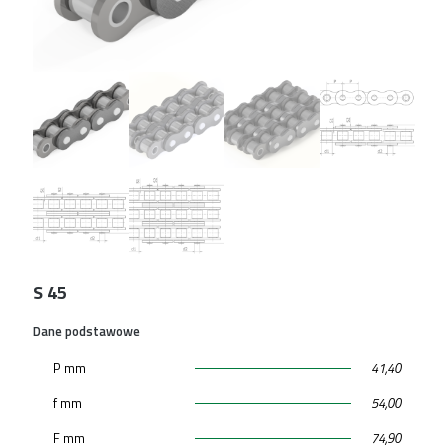
S 45
Dane podstawowe
P mm
41,40
f mm
54,00
F mm
74,90