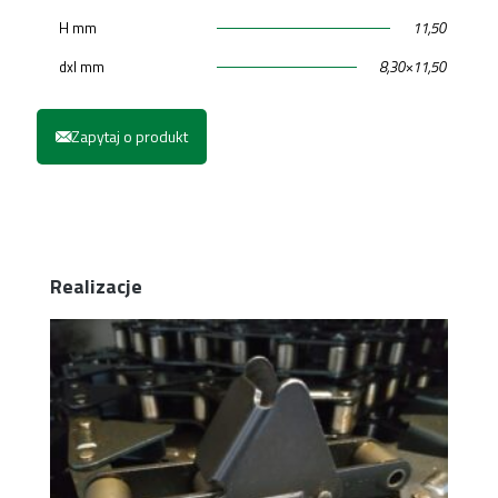
H mm
11,50
dxl mm
8,30×11,50
Zapytaj o produkt
Realizacje