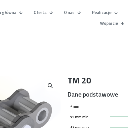
a główna
Oferta
O nas
Realizacje
Wsparcie
TM 20
Dane podstawowe
P mm
b1 mm min
d2 mm max