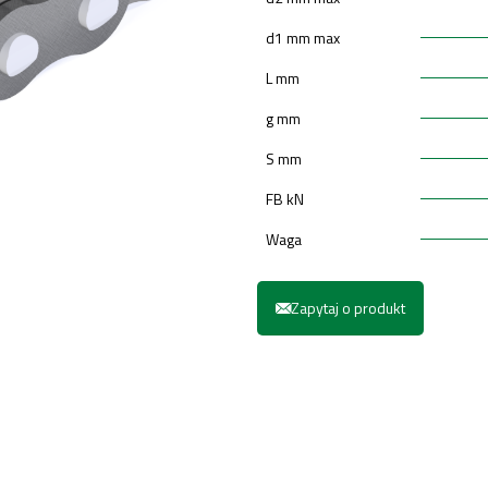
d1 mm max
L mm
g mm
S mm
FB kN
Waga
Zapytaj o produkt