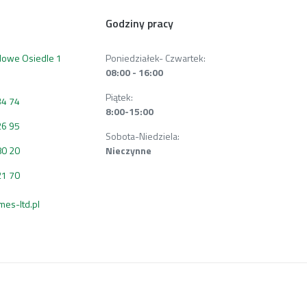
Godziny pracy
 Nowe Osiedle 1
Poniedziałek- Czwartek:
08:00 - 16:00
Piątek:
34 74
8:00-15:00
26 95
Sobota-Niedziela:
80 20
Nieczynne
21 70
s-ltd.pl