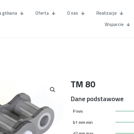
a główna
Oferta
O nas
Realizacje
Wsparcie
TM 80
Dane podstawowe
P mm
b1 mm min
d2 mm max