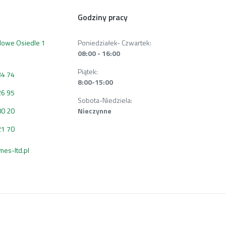
Godziny pracy
 Nowe Osiedle 1
Poniedziałek- Czwartek:
08:00 - 16:00
Piątek:
34 74
8:00-15:00
26 95
Sobota-Niedziela:
80 20
Nieczynne
21 70
s-ltd.pl