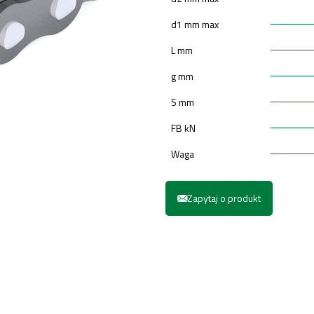
d1 mm max
L mm
g mm
S mm
FB kN
Waga
Zapytaj o produkt