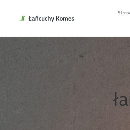
Stron
Łańcuchy Komes
ła