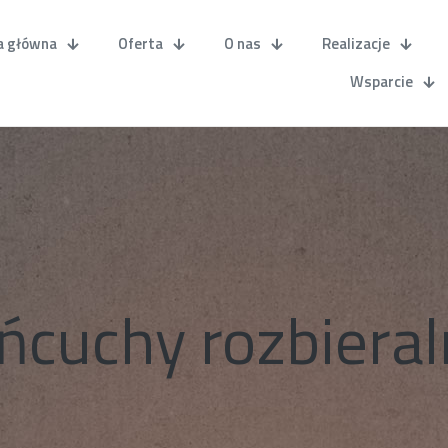
a główna
Oferta
O nas
Realizacje
Wsparcie
ńcuchy rozbiera