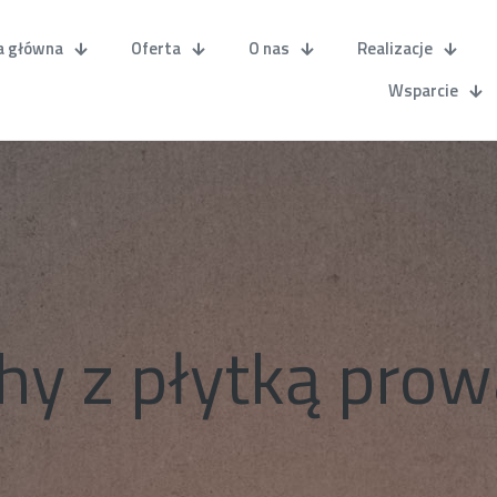
a główna
Oferta
O nas
Realizacje
Wsparcie
hy z płytką pro