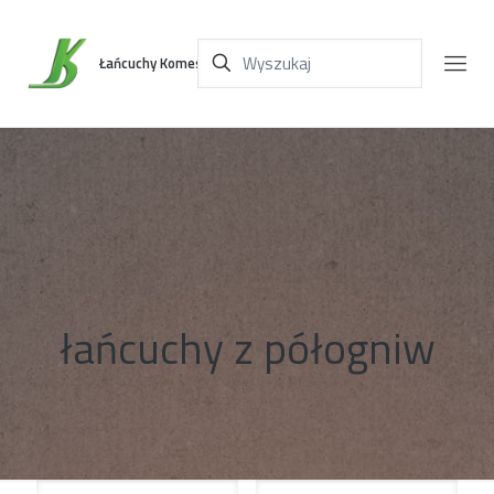
Łańcuchy Komes
łańcuchy z półogniw