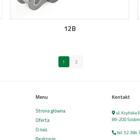
12B
1
2
Menu
Kontakt
Strona główna
ul. Kcyńska
89-200 Szubin
Oferta
O nas
tel. 52 384 
Realizacje