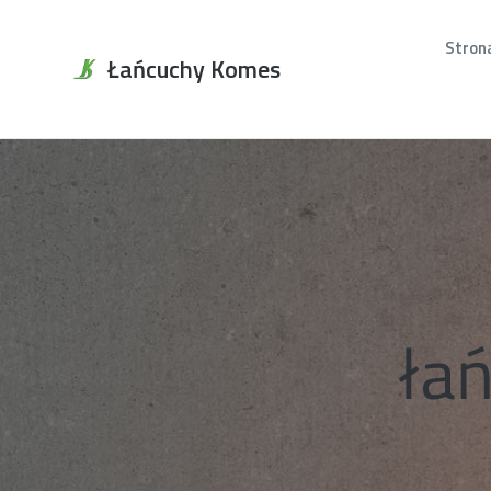
Stron
Łańcuchy Komes
ła