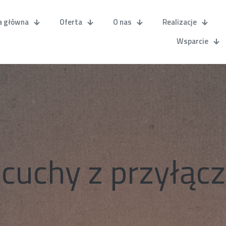
a główna
Oferta
O nas
Realizacje
Wsparcie
ńcuchy z przyłąc