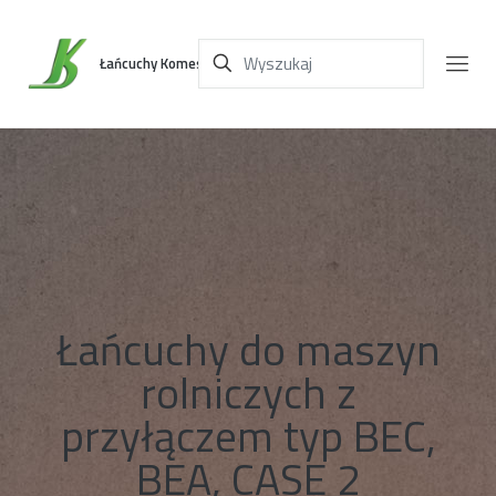
Łańcuchy Komes
Łańcuchy do maszyn
rolniczych z
przyłączem typ BEC,
BEA, CASE 2