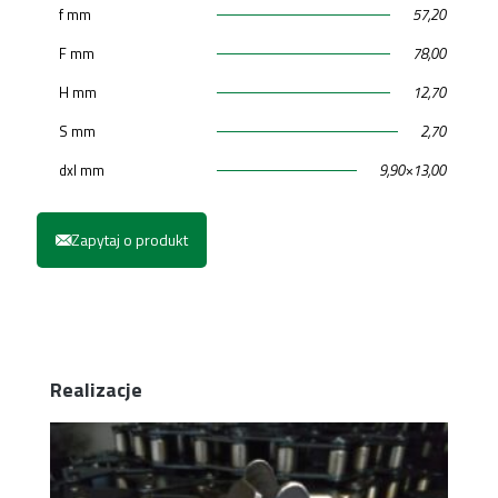
f mm
57,20
F mm
78,00
H mm
12,70
S mm
2,70
dxl mm
9,90×13,00
Zapytaj o produkt
Realizacje