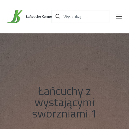
Łańcuchy Komes
Łańcuchy z
wystającymi
sworzniami 1