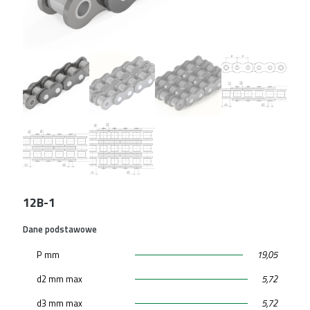
12B-1
Dane podstawowe
P mm
19,05
d2 mm max
5,72
d3 mm max
5,72