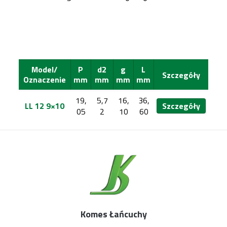
Model/
P
d2
g
L
Szczegóły
Oznaczenie
mm
mm
mm
mm
19,
5,7
16,
36,
LL 12 9×10
Szczegóły
05
2
10
60
Komes Łańcuchy