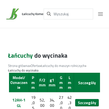
Łańcuchy Komes
Łańcuchy
do wycinaka
Strona główna
>
Oferta
>
Łańcuchy do maszyn rolniczych
>
Łańcuchy do wycinaka
Model/
P
G
L
F/2
g1
Oznaczen
m
m
m
Szczególy
mm
mm
ie
m
m
m
19
27
42
12AH-1
52,
34,
,0
,0
,3
Szczegóły
00
00
GL
5
0
0