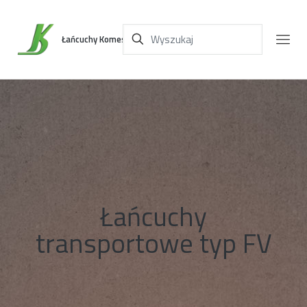
Łańcuchy Komes
Łańcuchy
transportowe typ FV