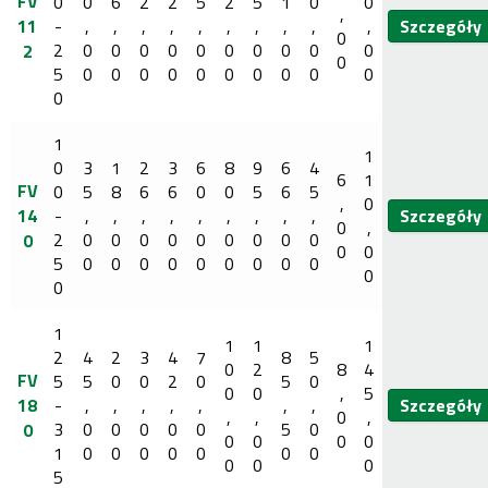
FV
0
0
6
2
2
5
2
5
1
0
0
,
11
-
,
,
,
,
,
,
,
,
,
,
Szczegóły
0
2
0
0
0
0
0
0
0
0
0
0
2
0
5
0
0
0
0
0
0
0
0
0
0
0
1
1
0
3
1
2
3
6
8
9
6
4
6
1
FV
0
5
8
6
6
0
0
5
6
5
,
0
14
-
,
,
,
,
,
,
,
,
,
Szczegóły
0
,
2
0
0
0
0
0
0
0
0
0
0
0
0
5
0
0
0
0
0
0
0
0
0
0
0
1
1
1
1
2
4
2
3
4
7
8
5
0
2
8
4
FV
5
5
0
0
2
0
5
0
0
0
,
5
18
-
,
,
,
,
,
,
,
Szczegóły
,
,
0
,
3
0
0
0
0
0
5
0
0
0
0
0
0
1
0
0
0
0
0
0
0
0
0
0
5