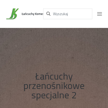
Łańcuchy Komes
Łańcuchy
przenośnikowe
specjalne 2