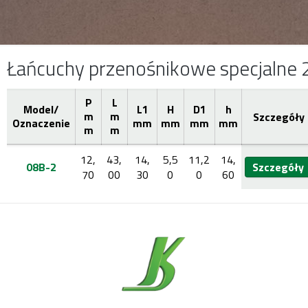
Łańcuchy przenośnikowe specjalne 
P
L
Model/
L1
H
D1
h
m
m
Szczegóły
Oznaczenie
mm
mm
mm
mm
m
m
12,
43,
14,
5,5
11,2
14,
08B-2
Szczegóły
70
00
30
0
0
60