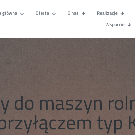
a główna
Oferta
O nas
Realizacje
Wsparcie
y do maszyn roln
przyłączem typ 