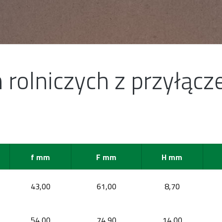
rolniczych z przyłącz
f mm
F mm
H mm
43,00
61,00
8,70
54,00
74,90
14,00