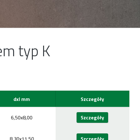
em typ K
dxl mm
Szczegóły
6,50x8,00
Szczegóły
8,30x11,50
Szczegóły