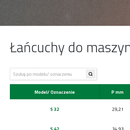
Łańcuchy do maszyn 
Showing all 19 results
Model/ Oznaczenie
P mm
S 32
29,21
S 42
34,93