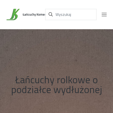
Łańcuchy Komes
Łańcuchy rolkowe o
podziałce wydłużonej