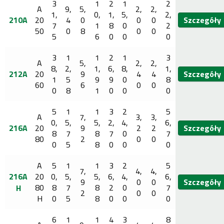
3
1
2
1
2
A
9,
5,
2,
2,
1,
0,
1,
5,
2,
210A
20
4
0
0
0
Szczegóły
7
1
8
0
2
50
0
8
0
0
5
6
0
0
0
3
1
1
2
1
3
A
5,
2,
2,
8,
2,
1,
6,
8,
1,
212A
20
9
4
4
Szczegóły
1
5
9
9
0
8
60
6
0
0
0
8
1
0
0
0
5
1
1
3
2
5
A
7,
3,
3,
0,
5,
5,
2,
4,
6,
216A
20
9
2
2
Szczegóły
8
7
8
7
0
7
80
2
0
0
0
5
8
0
0
0
A
5
1
1
3
2
5
7,
4,
4,
216A
20
0,
5,
5,
6,
4,
6,
9
0
0
Szczegóły
80
8
7
8
2
0
7
H
2
0
0
H
0
5
8
0
0
0
6
1
1
4
3
8