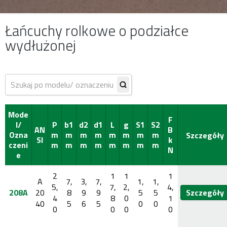
Łańcuchy rolkowe o podziałce
wydłużonej
Showing all 15 results
Mode
F
l/
P
b1
d2
d1
L
g
S1
S2
AN
B
Ozna
m
m
m
m
m
m
m
m
Szczegóły
SI
k
czeni
m
m
m
m
m
m
m
m
N
e
2
1
1
1
A
7,
3,
7,
1,
1,
5,
7,
2,
4,
208A
20
8
9
9
5
5
Szczegóły
4
8
0
1
40
5
6
5
0
0
0
0
0
0