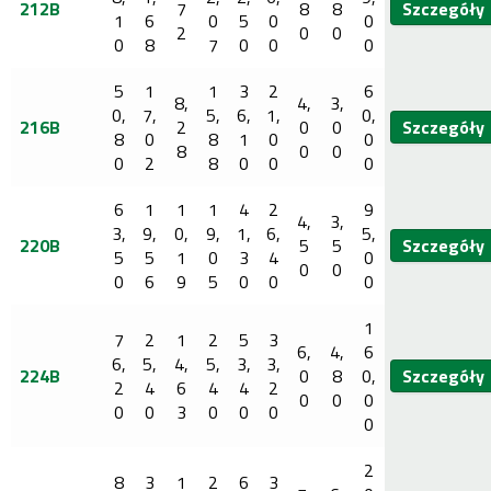
212B
7
8
8
Szczegóły
1
6
0
5
0
0
2
0
0
0
8
7
0
0
0
5
1
1
3
2
6
8,
4,
3,
0,
7,
5,
6,
1,
0,
216B
2
0
0
Szczegóły
8
0
8
1
0
0
8
0
0
0
2
8
0
0
0
6
1
1
1
4
2
9
4,
3,
3,
9,
0,
9,
1,
6,
5,
220B
5
5
Szczegóły
5
5
1
0
3
4
0
0
0
0
6
9
5
0
0
0
1
7
2
1
2
5
3
6,
4,
6
6,
5,
4,
5,
3,
3,
224B
0
8
0,
Szczegóły
2
4
6
4
4
2
0
0
0
0
0
3
0
0
0
0
2
8
3
1
2
6
3