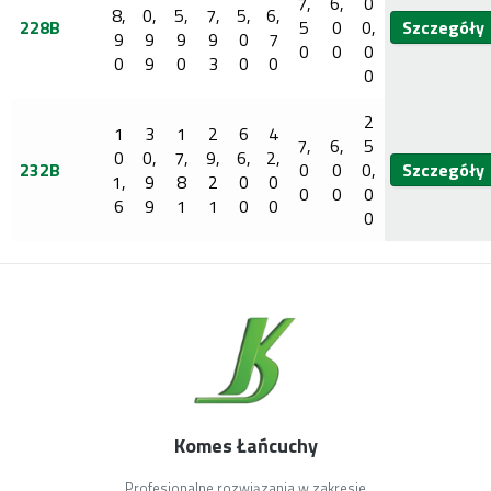
7,
6,
0
8,
0,
5,
7,
5,
6,
228B
5
0
0,
Szczegóły
9
9
9
9
0
7
0
0
0
0
9
0
3
0
0
0
2
1
3
1
2
6
4
7,
6,
5
0
0,
7,
9,
6,
2,
232B
0
0
0,
Szczegóły
1,
9
8
2
0
0
0
0
0
6
9
1
1
0
0
0
Komes Łańcuchy
Profesjonalne rozwiązania w zakresie