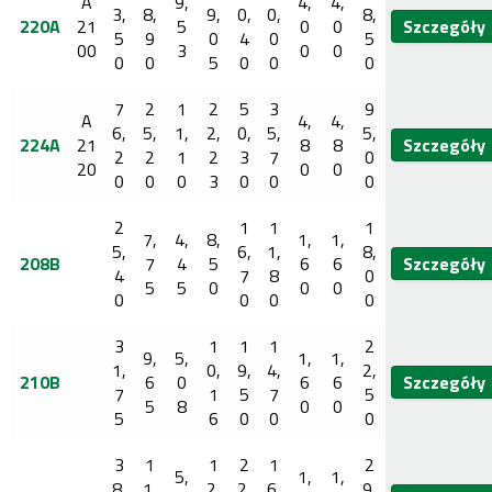
A
9,
4,
4,
3,
8,
9,
0,
0,
8,
220A
21
5
0
0
Szczegóły
5
9
0
4
0
5
00
3
0
0
0
0
5
0
0
0
7
2
1
2
5
3
9
A
4,
4,
6,
5,
1,
2,
0,
5,
5,
224A
21
8
8
Szczegóły
2
2
1
2
3
7
0
20
0
0
0
0
0
3
0
0
0
2
1
1
1
7,
4,
8,
1,
1,
5,
6,
1,
8,
208B
7
4
5
6
6
Szczegóły
4
7
8
0
5
5
0
0
0
0
0
0
0
3
1
1
1
2
9,
5,
1,
1,
1,
0,
9,
4,
2,
210B
6
0
6
6
Szczegóły
7
1
5
7
5
5
8
0
0
5
6
0
0
0
3
1
1
2
1
2
5,
1,
1,
8,
1,
2,
2,
6,
9,