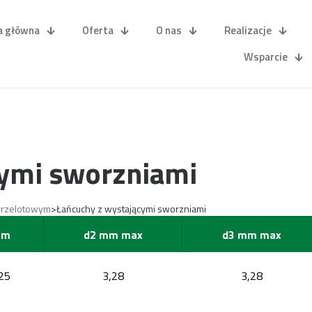
a główna
Oferta
O nas
Realizacje
Wsparcie
ymi sworzniami
>
 przelotowym
Łańcuchy z wystającymi sworzniami
mm
d2 mm max
d3 mm max
25
3,28
3,28