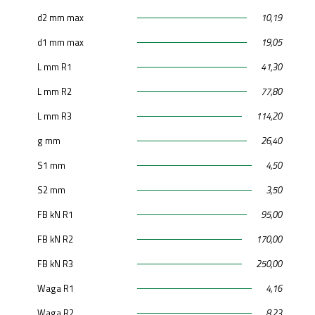
d2 mm max
10,19
d1 mm max
19,05
L mm R1
41,30
L mm R2
77,80
L mm R3
114,20
g mm
26,40
S1 mm
4,50
S2 mm
3,50
FB kN R1
95,00
FB kN R2
170,00
FB kN R3
250,00
Waga R1
4,16
Waga R2
8,23