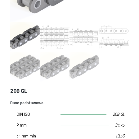
20B GL
Dane podstawowe
DIN ISO
20B GL
P mm
31,75
b1 mm min
19,56