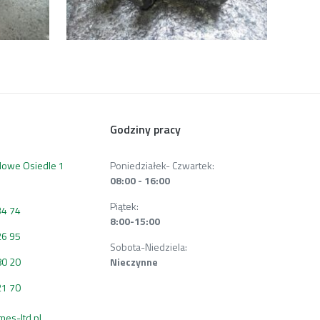
Godziny pracy
 Nowe Osiedle 1
Poniedziałek- Czwartek:
08:00 - 16:00
Piątek:
34 74
8:00-15:00
26 95
Sobota-Niedziela:
80 20
Nieczynne
21 70
s-ltd.pl