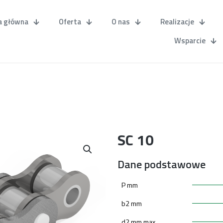
a główna
Oferta
O nas
Realizacje
Wsparcie
SC 10
Dane podstawowe
P mm
b2 mm
d2 mm max