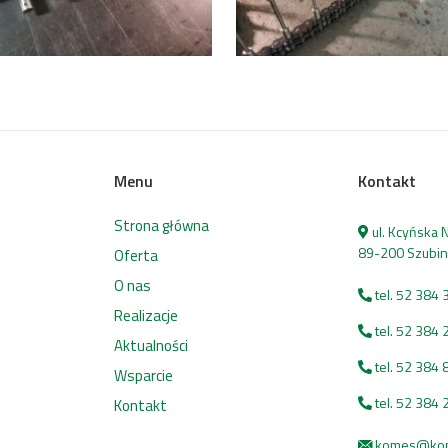
Menu
Kontakt
Strona główna
ul. Kcyńska
89-200 Szubin
Oferta
O nas
tel. 52 384 
Realizacje
tel. 52 384 
Aktualności
tel. 52 384 
Wsparcie
tel. 52 384 
Kontakt
komes@kome