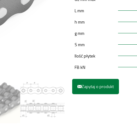
L mm
h mm
g mm
S mm
Ilość płytek
FB kN
Zapytaj o produkt