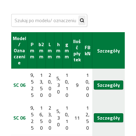
Showing all 28 results
Model
Iloś
/
P
b2
L
h
g
ć
FB
Ozna
m
m
m
m
m
Szczegóły
pły
kN
czeni
m
m
m
m
m
tek
e
9,
1
2
1
1
5,
5
3,
0,
0,
0,
SC 06
3
9
Szczegóły
2
5
0
1
0
0
5
0
0
0
0
9,
1
2
1
1
5,
5
6,
3,
0,
2,
SC 06
3
11
Szczegóły
2
5
0
1
5
0
5
0
0
0
0