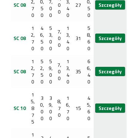
2,
0,
7,
3,
0,
SC 08
0
27
Szczegóły
7
5
0
4
5
0
0
0
0
0
0
1
4
5
1
5
7,
2,
6,
3,
3,
8,
SC 08
0
31
Szczegóły
7
5
0
4
6
0
0
0
0
0
0
1
5
5
1
6
7,
2,
2,
9,
3,
6,
SC 08
0
35
Szczegóły
7
5
0
4
4
0
0
0
0
0
0
1
3
3
1
4
5,
8,
0,
9,
6,
5,
SC 10
8
7
15
Szczegóły
0
0
7
6
7
0
0
0
0
0
5
1
3
4
1
5