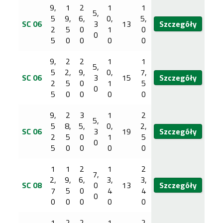
9,
1
2
1
1
5,
5
9,
6,
0,
5,
SC 06
3
13
Szczegóły
2
5
0
1
0
0
5
0
0
0
0
9,
2
2
1
1
5,
5
2,
9,
0,
7,
SC 06
3
15
Szczegóły
2
5
0
1
5
0
5
0
0
0
0
9,
2
3
1
2
5,
5
8,
5,
0,
2,
SC 06
3
19
Szczegóły
2
5
0
1
5
0
5
0
0
0
0
1
1
2
1
2
7,
2,
9,
6,
3,
3,
SC 08
0
13
Szczegóły
7
5
0
4
4
0
0
0
0
0
0
1
2
2
1
2