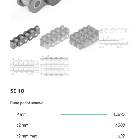
SC 10
Dane podstawowe
P mm
15,875
b2 mm
46,00
d2 mm max
5,92