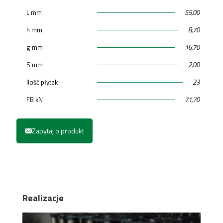
L mm
55,00
h mm
8,70
g mm
16,70
S mm
2,00
Ilość płytek
23
FB kN
71,70
Zapytaj o produkt
Realizacje