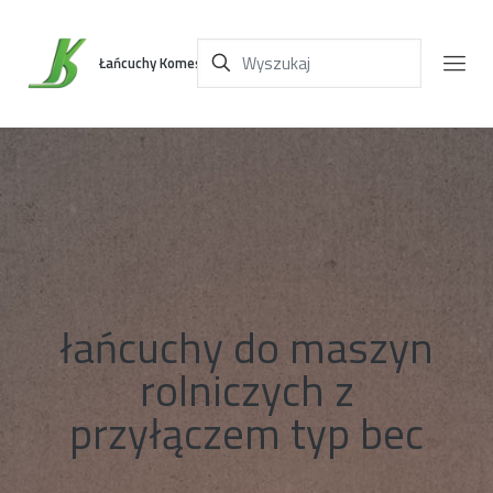
Łańcuchy Komes
łańcuchy do maszyn
rolniczych z
przyłączem typ bec