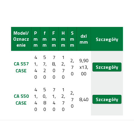
Model/
P
f
F
H
S
dxl
Oznacz
m
m
m
m
m
Szczegóły
mm
enie
m
m
m
m
m
4
5
7
1
2,
9,90
CA 557
1,
7,
8,
2,
7
x13,
Szczegóły
4
2
0
7
CASE
0
00
0
0
0
0
4
5
7
1
2,
CA 550
1,
0,
1,
2,
7
8,40
Szczegóły
4
8
4
7
CASE
0
0
0
0
0