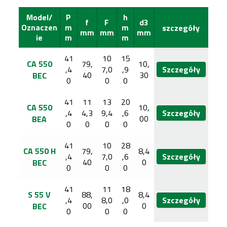
Model/
P
h
f
F
d3
Oznaczen
m
m
szczegóły
mm
mm
mm
ie
m
m
41
10
15
CA 550
79,
10,
,4
7,0
,9
Szczegóły
40
30
BEC
0
0
0
41
11
13
20
CA 550
10,
,4
4,3
9,4
,6
Szczegóły
00
BEA
0
0
0
0
41
10
28
CA 550 H
79,
8,4
,4
7,0
,6
Szczegóły
40
0
BEC
0
0
0
41
11
18
S 55 V
88,
8,4
,4
8,0
,0
Szczegóły
00
0
BEC
0
0
0