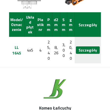
Ukła
Model/
Pla
P
d2
S
g
d
Oznac
stik
m
m
m
m
Szczegóły
płyt
zenie
nr
m
m
m
m
ek
2
2
3,
LL
5,
8,
0,
4x5
4
0
Szczegóły
4
26
4
1645
0
0
0
Komes Łańcuchy