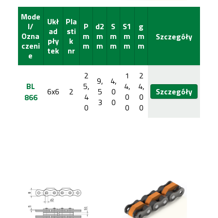
Mode
Ukł
Pla
l/
P
d2
S
S1
g
ad
sti
Ozna
m
m
m
m
m
Szczegóły
pły
k
czeni
m
m
m
m
m
tek
nr
e
2
1
2
9,
4,
BL
5,
4,
4,
6x6
2
5
0
Szczegóły
4
0
0
866
3
0
0
0
0