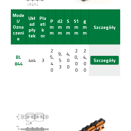
Mode
Ukł
Pla
l/
P
d2
S
S1
g
ad
sti
Ozna
m
m
m
m
m
Szczegóły
pły
k
czeni
m
m
m
m
m
tek
nr
e
2
2
2
9,
4,
BL
5,
0,
4,
4x4
3
5
0
Szczegóły
4
0
0
844
3
0
0
0
0